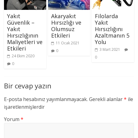
Yakıt
Akaryakıt
Filolarda
Güvenlik –
Hırsızlığı ve
Yakıt
Yakıt
Olumsuz
Hırsızlığını
Hırsızlığının
Etkileri
Azaltmanın 5
Maliyetleri ve
Yolu
11 Ocak 2021
Etkileri
3 Mart 2021
0
24 Ekim 2020
0
0
Bir cevap yazın
E-posta hesabınız yayımlanmayacak.
Gerekli alanlar
*
ile
işaretlenmişlerdir
Yorum
*