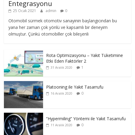
Entegrasyonu
25 Ocak 2021
admin
0
Otomobil sürmek otomotiv sanayinin başlangıcından bu
yana her zaman çok yönlü ve kapsamlı bir deneyim
olmuştur. Çünkü otomobiller çok bileşenli
Rota Optimizasyonu – Yakıt Tüketimine
Etki Eden Faktörler 2
1
31 Aralık 2020
Platooning ile Yakıt Tasarrufu
0
16 Aralık 2020
“Hypermiling” Yöntemi ile Yakıt Tasarrufu
0
11 Aralık 2020