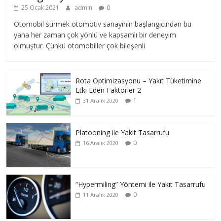
25 Ocak 2021
admin
0
Otomobil sürmek otomotiv sanayinin başlangıcından bu
yana her zaman çok yönlü ve kapsamlı bir deneyim
olmuştur. Çünkü otomobiller çok bileşenli
Rota Optimizasyonu – Yakıt Tüketimine
Etki Eden Faktörler 2
1
31 Aralık 2020
Platooning ile Yakıt Tasarrufu
0
16 Aralık 2020
“Hypermiling” Yöntemi ile Yakıt Tasarrufu
0
11 Aralık 2020