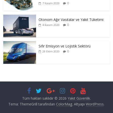
0
7 Kasım 2020
Otonom Ağır Vasıtalar ve Yakıt Tüketimi
0
4 Kasım 2020
Sıfır Emisyon ve Lojistik Sektörü
0
28 Ekim 2020
Tüm hakları saklıdır © 2026
Yakıt Güvenlik
.
Tema: ThemeGrill tarafından
ColorMag
. Altyapı
WordPress
.