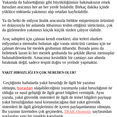
Yukarıda da bahsettiğimiz gibi büyüklüğünüze bakmaksızın emek
hırsızları aracınızı her an her yerde bulabilir. Birkaç dakika içinde
yüklüce miktarda yakıtınızı alıp ortadan kaybolabilir.
Ya da belki de milyon liralık aracınızla birlikte müşterinizin ürününü
ve dolayısıyla bir anlamda itibarınızı teslim ettiğiniz sürücünüz, çok
da gizlemeden yakıtınızı küçük küçük sizden çalıyor olabilir.
Araç sahipleri için çalınan kendi emekleri, alın terleri olurken
milyonlarca mensubu bulunan ağır vasıta sürücüsü camiası için ise
çalınan devasa bir meslek grubunun itibarıdır. Burada şunu da
belirtmek lazım ki her meslek grubunda bu şekilde ilkesiz mensuplar
bulunabilmektedir. Amacımız kesinlikle bir camiayı zan altında
bırakmak değil, sadece tespiti doğru ve yerinde yapmaktır.
YAKIT HIRSIZLIĞI EN ÇOK NEREDEN OLUR?
Geçtiğimiz haftalarda yakıt hırsızlığı ile ilgili bir yazımız
buradan
olmuştu,
ulaşabileceğiniz yazımızda yakıt hırsızlığının ne
olduğu ve nasıl geliştiği ile ilgili genel bilgileri vermiştik. Aynı
yazıda, yakıt güvenlik sistemleri ile ilgili de temel bilgileri paylaşıp
yakıt hırsızlığından nasıl korunulacağına dair yakıt güvenlik
sistemleri ile ilgili görüşlerimizi de içeren paylaşımlarımız olmuştu.
Bu yazının üzerinden çok geçmeden,
sayfasından
TRAK Otomotiv
paylaşılan yeni bir istatikle karşılaştık.