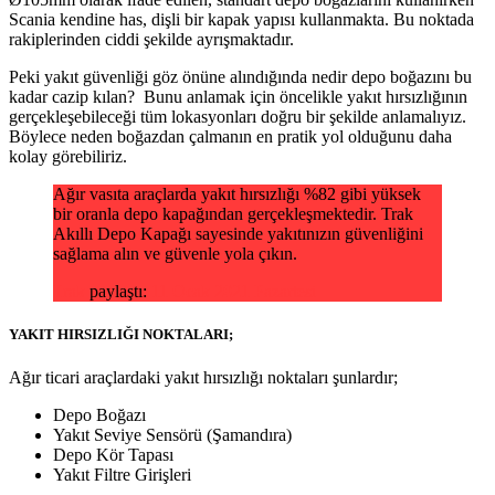
Scania kendine has, dişli bir kapak yapısı kullanmakta. Bu noktada
rakiplerinden ciddi şekilde ayrışmaktadır.
Peki yakıt güvenliği göz önüne alındığında nedir depo boğazını bu
kadar cazip kılan? Bunu anlamak için öncelikle yakıt hırsızlığının
gerçekleşebileceği tüm lokasyonları doğru bir şekilde anlamalıyız.
Böylece neden boğazdan çalmanın en pratik yol olduğunu daha
kolay görebiliriz.
Ağır vasıta araçlarda yakıt hırsızlığı %82 gibi yüksek
bir oranla depo kapağından gerçekleşmektedir. Trak
Akıllı Depo Kapağı sayesinde yakıtınızın güvenliğini
sağlama alın ve güvenle yola çıkın.
Trak
paylaştı:
11 Ocak 2021 Pazartesi
YAKIT HIRSIZLIĞI NOKTALARI;
Ağır ticari araçlardaki yakıt hırsızlığı noktaları şunlardır;
Depo Boğazı
Yakıt Seviye Sensörü (Şamandıra)
Depo Kör Tapası
Yakıt Filtre Girişleri