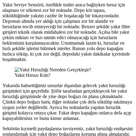
Yakıt Seviye Sensörü, özellikle trailer araca bağlıyken hırsız için
ulaşması ve sökmesi zor bir noktadır. Depo kör tapası,
söküldüğünde yakıtın cazibe ile boşalacağı bir lokasyondadır.
Deponun altında yer aldığı için çalışması zor bir alandır ve
hırsızların tercih etmeyeceği bir noktadır. Benzer şekilde yakıt filtre
girişleri teknik olarak müdahalesi zor bir noktadır. Açılsa bile yakıt
çekim miktarı ve hızı tatmin edici olmayacağı için hırsızların
beklentisini karşılamayacaktır. Unutmamak lazım ki, hırsızlar en
hızlı şekilde işlerini bitirmek isterler. Bunun yolu depo kapağını
hızlıca söküp, ki çok zor değil, depodaki yakıtı dakikalar içerisinde
boşaltmaktır.
Yakıt Hırsızı Kim?
Yukarıda bahsettiğimiz unsurlar dışarıdan gelecek yakıt hırsızlığı
girişimleri için geçerlidir. Şöför tarafından gerçekleşecek bir yakıt
hırsızlığı girişiminde de yine depo boğazı ön plana çıkmaktadır.
Çünkü depo boğazı hariç diğer noktalar çok defa sökülüp takılmaya
uygun yerler değillerdir. Ayrıca bu noktalarda yapılan hırsızlık
girişimi kolayca ortaya çıkar. Fakat depo kapağını onlarca defa açıp
kapayabilirsiniz ve bunu kimse anlamaz.
Sektörün kıymetli paydaşlarına tavsiyemiz, yakıt hırsızlığı endişesini
sonlandırmak için yakıt depo boğazlarını koruma altına almalarıdır.