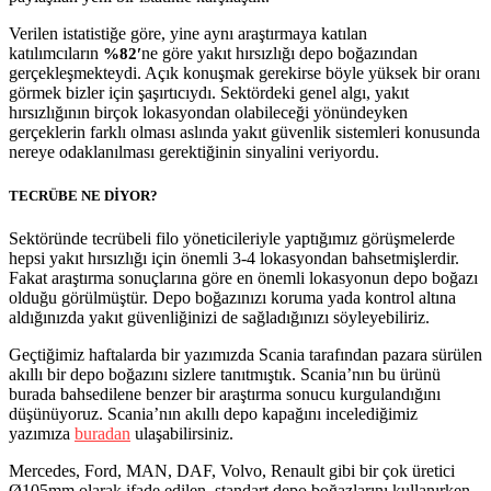
Verilen istatistiğe göre, yine aynı araştırmaya katılan
katılımcıların
ne göre yakıt hırsızlığı depo boğazından
%82′
gerçekleşmekteydi. Açık konuşmak gerekirse böyle yüksek bir oranı
görmek bizler için şaşırtıcıydı. Sektördeki genel algı, yakıt
hırsızlığının birçok lokasyondan olabileceği yönündeyken
gerçeklerin farklı olması aslında yakıt güvenlik sistemleri konusunda
nereye odaklanılması gerektiğinin sinyalini veriyordu.
TECRÜBE NE DİYOR?
Sektöründe tecrübeli filo yöneticileriyle yaptığımız görüşmelerde
hepsi yakıt hırsızlığı için önemli 3-4 lokasyondan bahsetmişlerdir.
Fakat araştırma sonuçlarına göre en önemli lokasyonun depo boğazı
olduğu görülmüştür. Depo boğazınızı koruma yada kontrol altına
aldığınızda yakıt güvenliğinizi de sağladığınızı söyleyebiliriz.
Geçtiğimiz haftalarda bir yazımızda Scania tarafından pazara sürülen
akıllı bir depo boğazını sizlere tanıtmıştık. Scania’nın bu ürünü
burada bahsedilene benzer bir araştırma sonucu kurgulandığını
düşünüyoruz. Scania’nın akıllı depo kapağını incelediğimiz
yazımıza
buradan
ulaşabilirsiniz.
Mercedes, Ford, MAN, DAF, Volvo, Renault gibi bir çok üretici
Ø105mm olarak ifade edilen, standart depo boğazlarını kullanırken