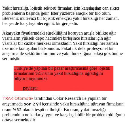
Yakıt hırsızlığı, lojistik sektörü firmaları için karşılaşılan can sıkıcı
problemlerin başında gelir. İster yüzlerce araçlık bir filo olun,
isterseniz mütevazi bir lojistik emekçisi yakıt hırsızlığı her zaman,
her yerde karşılaşabileceğiniz bir gerçektir.
Akaryakıt fiyatlarındaki sürekliliğini koruyan artışla birlikte ağır
vasıtaların yüksek depo hacimleri birleşince hırsızlar için ağır
vasıtalar bir cazibe merkezi olmaktadır. Yakıt hırsızlığı her zaman
üzerinde konuşulan bir konudur. Fakat ilk defa profesyonel bir
araştırma ile sektörün durumu ve yakıt hırsızlığına bakışı göz önüne
serilmiştir.
Türkiye'de yapılan bir pazar araştırmasına göre lojistik
firmalarının %52'sinin yakıt hırsızlığına uğradığını
biliyor muydunuz?
Trak
paylaştı:
16 Aralık 2020 Çarşamba
TRAK Otomotiv
tarafından Color Research ile yapılan bir
son 2 yıl
araştırmada
içerisinde yakıt hırsızlığına uğrayan firmaların
%52
oranı
olarak tespit edilmiştir. Bu oran, yakıt hırsızlığı
probleminin ne kadar yaygın ve karşılaşılabilir bir problem olduğunu
ortaya sermektedir.