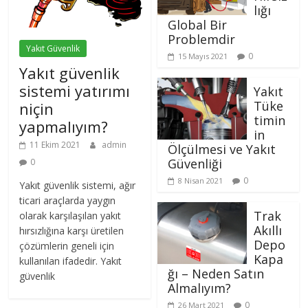
lığı
Global Bir
Problemdir
Yakıt Güvenlik
0
15 Mayıs 2021
Yakıt güvenlik
sistemi yatırımı
Yakıt
Tüke
niçin
timin
yapmalıyım?
in
11 Ekim 2021
admin
Ölçülmesi ve Yakıt
Güvenliği
0
0
8 Nisan 2021
Yakıt güvenlik sistemi, ağır
ticari araçlarda yaygın
Trak
olarak karşılaşılan yakıt
Akıllı
hırsızlığına karşı üretilen
Depo
çözümlerin geneli için
Kapa
kullanılan ifadedir. Yakıt
ğı – Neden Satın
güvenlik
Almalıyım?
0
26 Mart 2021