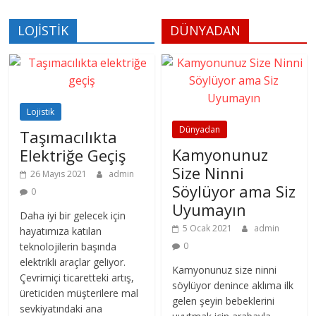
LOJİSTİK
DÜNYADAN
Lojistik
Dünyadan
Taşımacılıkta
Kamyonunuz
Elektriğe Geçiş
Size Ninni
26 Mayıs 2021
admin
Söylüyor ama Siz
0
Uyumayın
Daha iyi bir gelecek için
5 Ocak 2021
admin
hayatımıza katılan
teknolojilerin başında
0
elektrikli araçlar geliyor.
Kamyonunuz size ninni
Çevrimiçi ticaretteki artış,
söylüyor denince aklıma ilk
üreticiden müşterilere mal
gelen şeyin bebeklerini
sevkiyatındaki ana