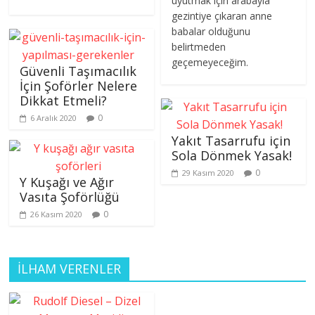
uyutmak için arabayla
gezintiye çıkaran anne
babalar olduğunu
belirtmeden
geçemeyeceğim.
Güvenli Taşımacılık
İçin Şoförler Nelere
Dikkat Etmeli?
0
6 Aralık 2020
Yakıt Tasarrufu için
Sola Dönmek Yasak!
0
29 Kasım 2020
Y Kuşağı ve Ağır
Vasıta Şoförlüğü
0
26 Kasım 2020
İLHAM VERENLER